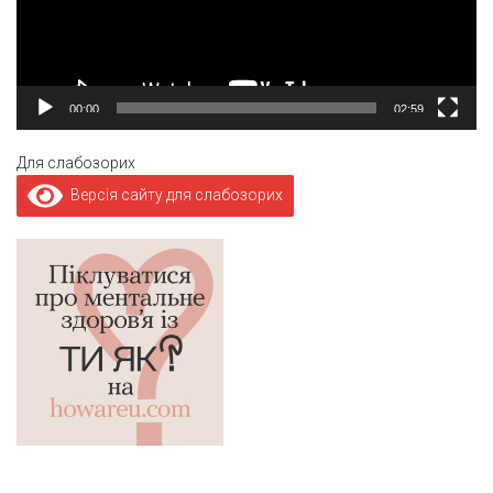
00:00
02:59
Для слабозорих
Версія сайту для слабозорих