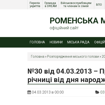
Перелік 
Громада 
Військовослужбовцям 
ВПО 
укриттів
в DREAM
та членам їх сімей 
РОМЕНСЬКА М
офіційний сайт
ГОЛОВНА
НОВИНИ
МІСЬКА РАДА
ОФІЦІ
Головна
»
Розпорядження міського голови
»
2
№30 від 04.03.2013 – П
річниці від дня народ
04.03.2013 в 00:00
03