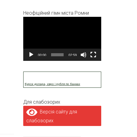
Неофіційний гімн міста Ромни
Відеопрогравач
00:00
02:59
Курси долара, євро і рубля по банках
Для слабозорих
Версія сайту для
слабозорих