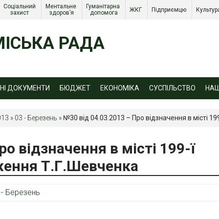
Соціальний 
Ментальне 
Гуманітарна 
ЖКГ 
Підприємцю 
Культур
захист 
здоров’я
допомога
ІСЬКА РАДА
ЙНІ ДОКУМЕНТИ
БЮДЖЕТ
ЕКОНОМІКА
СУСПІЛЬСТВО
НА
013
»
03 - Березень
»
№30 від 04.03.2013 – Про відзначення в місті 1
ро відзначення в місті 199-ї
ження Т.Г.Шевченка
 - Березень