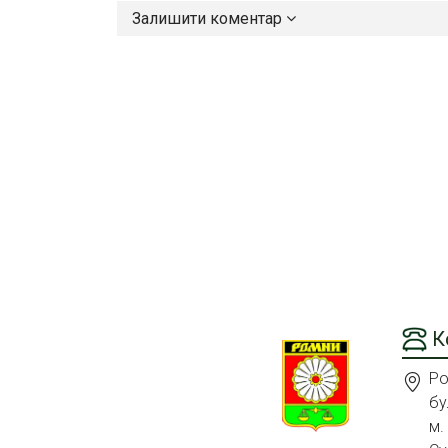
Залишити коментар
К
Ро
бу
м.