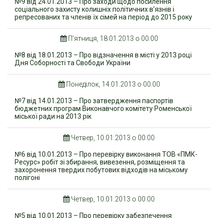
№9 від 24.01.2013 – Про заходи щодо посилення
соціального захисту колишніх політичних в’язнів і
репресованих та членів їх сімей на період до 2015 року
П’ятниця, 18.01.2013 о 00:00
№8 від 18.01.2013 – Про відзначення в місті у 2013 році
Дня Соборності та Свободи України
Понеділок, 14.01.2013 о 00:00
№7 від 14.01.2013 – Про затвердження паспортів
бюджетних програм Виконавчого комітету Роменської
міської ради на 2013 рік
Четвер, 10.01.2013 о 00:00
№6 від 10.01.2013 – Про перевірку виконання ТОВ «ПМК-
Ресурс» робіт зі збирання, вивезення, розміщення та
захоронення твердих побутових відходів на міському
полігоні
Четвер, 10.01.2013 о 00:00
№5 від 10.01.2013 – Про перевірку забезпечення