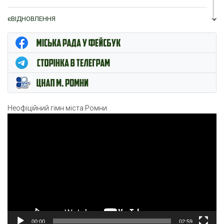
єВІДНОВЛЕННЯ
ЦНАП м. Ромни
Неофіційний гімн міста Ромни
Відеопрогравач
00:00
02:59