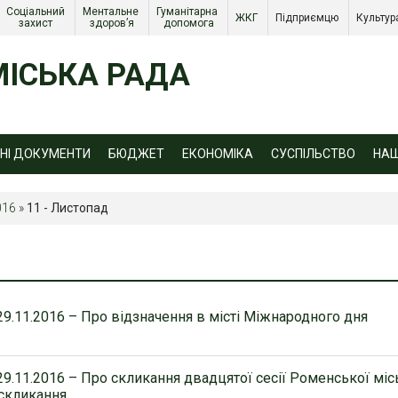
Соціальний 
Ментальне 
Гуманітарна 
ЖКГ 
Підприємцю 
Культур
захист 
здоров’я
допомога
ІСЬКА РАДА
ЙНІ ДОКУМЕНТИ
БЮДЖЕТ
ЕКОНОМІКА
СУСПІЛЬСТВО
НА
016
»
11 - Листопад
9.11.2016 – Про відзначення в місті Міжнародного дня
9.11.2016 – Про скликання двадцятої сесії Роменської міс
скликання