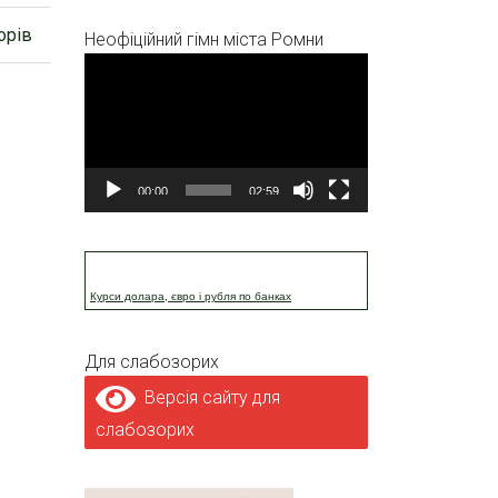
орів
Неофіційний гімн міста Ромни
Відеопрогравач
00:00
02:59
Курси долара, євро і рубля по банках
Для слабозорих
Версія сайту для
слабозорих