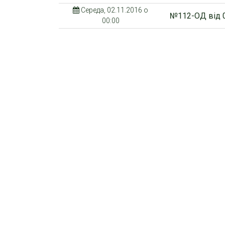
Середа, 02.11.2016 о
№112-ОД від 0
00:00