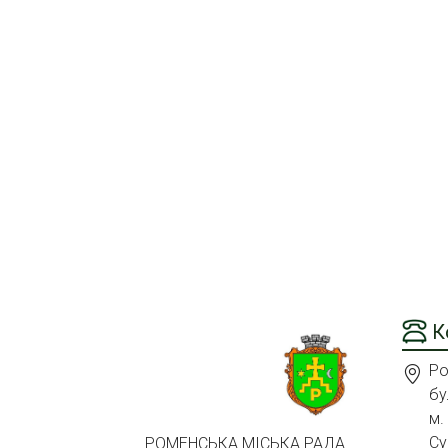
К
Ро
бу
м.
Су
РОМЕНСЬКА МІСЬКА РАДА