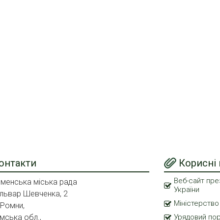
онтакти
Корисні
Веб-сайт пре
менська міська рада
України
львар Шевченка, 2
Міністерство
 Ромни,
мська обл.,
Урядовий по