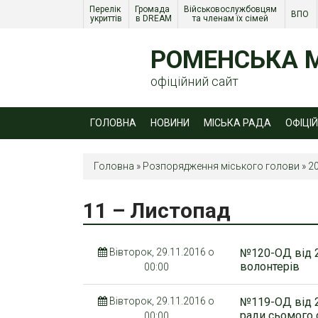
Перелік 
Громада 
Військовослужбовцям 
ВПО 
укриттів
в DREAM
та членам їх сімей 
РОМЕНСЬКА М
офіційний сайт
ГОЛОВНА
НОВИНИ
МІСЬКА РАДА
ОФІЦІ
Головна
»
Розпорядження міського голови
»
2
11 – Листопад
Вівторок, 29.11.2016 о
№120-ОД від 2
волонтерів
00:00
Вівторок, 29.11.2016 о
№119-ОД від 2
ради сьомого 
00:00