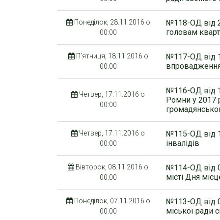
Понеділок, 28.11.2016 о
№118-ОД від 2
головам кварт
00:00
П’ятниця, 18.11.2016 о
№117-ОД від 1
впровадження 
00:00
№116-ОД від 1
Четвер, 17.11.2016 о
Ромни у 2017 
00:00
громадянськог
Четвер, 17.11.2016 о
№115-ОД від 1
інвалідів
00:00
Вівторок, 08.11.2016 о
№114-ОД від 0
місті Дня міс
00:00
Понеділок, 07.11.2016 о
№113-ОД від 0
міської ради 
00:00