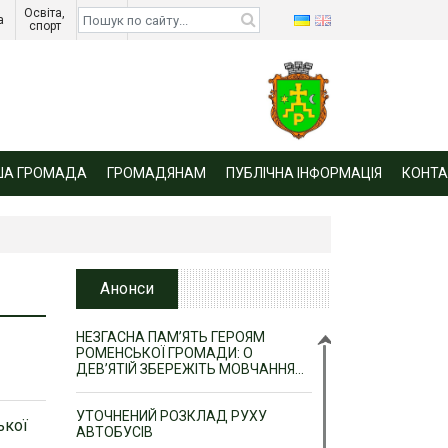
Освіта, 
Діти 
а 
спорт 
війни 
ША ГРОМАДА
ГРОМАДЯНАМ
ПУБЛІЧНА ІНФОРМАЦІЯ
КОНТА
Анонси
НЕЗГАСНА ПАМ’ЯТЬ ГЕРОЯМ
РОМЕНСЬКОЇ ГРОМАДИ: О
ДЕВ’ЯТІЙ ЗБЕРЕЖІТЬ МОВЧАННЯ…
УТОЧНЕНИЙ РОЗКЛАД РУХУ
ької
АВТОБУСІВ