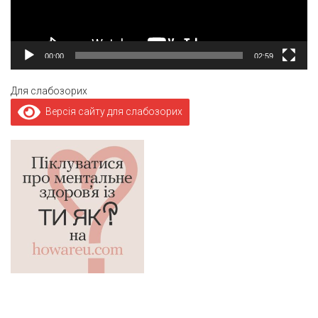
00:00
02:59
Для слабозорих
Версія сайту для слабозорих