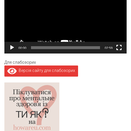
00:00
02:59
Для слабозорих
Версія сайту для слабозорих