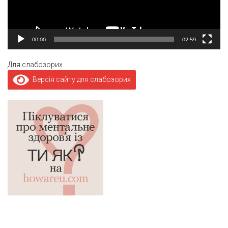
00:00
02:59
Для слабозорих
Версія сайту для слабозорих