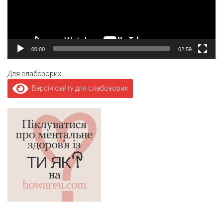
00:00
02:59
Для слабозорих
Версія сайту для слабозорих