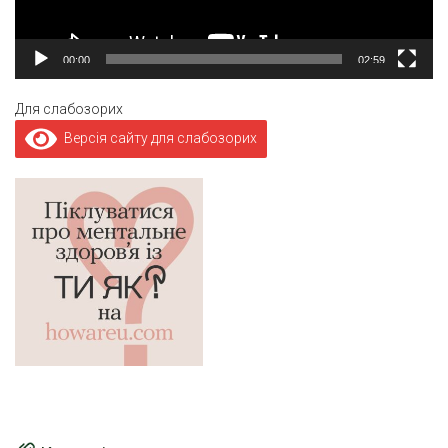
00:00
02:59
Для слабозорих
Версія сайту для слабозорих