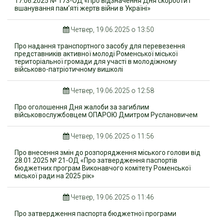
17.06.2025 № 173-ОД «Про відзначення Дня скорботи і
вшанування пам’яті жертв війни в Україні»
Четвер, 19.06.2025 о 13:50
Про надання транспортного засобу для перевезення
представників активної молоді Роменської міської
територіальної громади для участі в молодіжному
військово-патріотичному вишколі
Четвер, 19.06.2025 о 12:58
Про оголошення Дня жалоби за загиблим
військовослужбовцем ОПАРОЮ Дмитром Руслановичем
Четвер, 19.06.2025 о 11:56
Про внесення змін до розпорядження міського голови від
28.01.2025 № 21-ОД «Про затвердження паспортів
бюджетних програм Виконавчого комітету Роменської
міської ради на 2025 рік»
Четвер, 19.06.2025 о 11:46
Про затвердження паспорта бюджетної програми