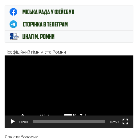
ЦНАП м. Ромни
Неофіційний гімн міста Ромни
Відеопрогравач
00:00
02:59
Для слабозорих