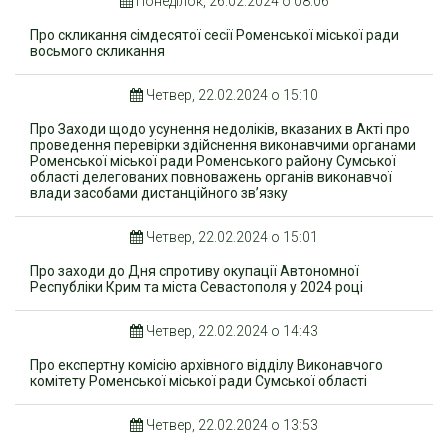
Понеділок, 26.02.2024 о 08:06
Про скликання сімдесятої сесії Роменської міської ради
восьмого скликання
Четвер, 22.02.2024 о 15:10
Про Заходи щодо усунення недоліків, вказаних в Акті про
проведення перевірки здійснення виконавчими органами
Роменської міської ради Роменського району Сумської
області делегованих повноважень органів виконавчої
влади засобами дистанційного зв’язку
Четвер, 22.02.2024 о 15:01
Про заходи до Дня спротиву окупації Автономної
Республіки Крим та міста Севастополя у 2024 році
Четвер, 22.02.2024 о 14:43
Про експертну комісію архівного відділу Виконавчого
комітету Роменської міської ради Сумської області
Четвер, 22.02.2024 о 13:53