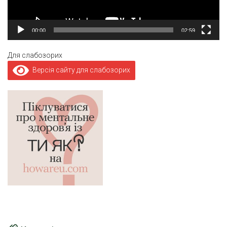
00:00
02:59
Для слабозорих
Версія сайту для слабозорих