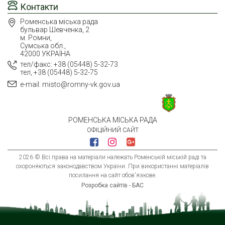
Контакти
Роменська міська рада
бульвар Шевченка, 2
м. Ромни,
Сумська обл.,
42000 УКРАЇНА
тел/факс: +38 (05448) 5-32-73
тел, +38 (05448) 5-32-75
e-mail: misto@romny-vk.gov.ua
РОМЕНСЬКА МІСЬКА РАДА
ОФІЦІЙНИЙ САЙТ
2026 © Всі права на матеріали належать Роменській міській раді та
охороняються законодавством України. При використанні матеріалів
посилання на сайт обов'язкове.
Розробка сайтів - БАС