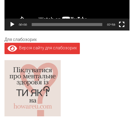
00:00
02:59
Для слабозорих
Версія сайту для слабозорих