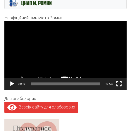
Неофіційний гімн міста Ромни
Відеопрогравач
00:00
02:59
Для слабозорих
Версія сайту для слабозорих