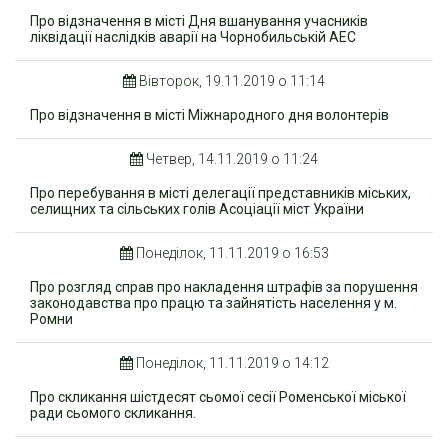
Про відзначення в місті Дня вшанування учасників
ліквідації наслідків аварії на Чорнобильській АЕС
Вівторок, 19.11.2019 о 11:14
Про відзначення в місті Міжнародного дня волонтерів
Четвер, 14.11.2019 о 11:24
Про перебування в місті делегації представників міських,
селищних та сільських голів Асоціації міст України
Понеділок, 11.11.2019 о 16:53
Про розгляд справ про накладення штрафів за порушення
законодавства про працю та зайнятість населення у м.
Ромни
Понеділок, 11.11.2019 о 14:12
Про скликання шістдесят сьомої сесії Роменської міської
ради сьомого скликання.