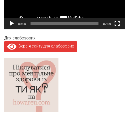
00:00
02:59
Для слабозорих
Версія сайту для слабозорих