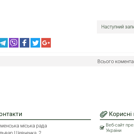
Наступний зап
Всього комента
онтакти
Корисні
Веб-сайт пре
менська міська рада
України
львар Шевченка, 2