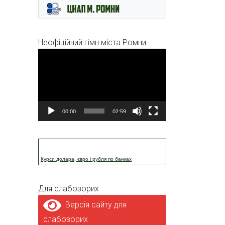
Неофіційний гімн міста Ромни
Відеопрогравач
00:00
02:59
Курси долара, євро і рубля по банках
Для слабозорих
Версія сайту для
слабозорих