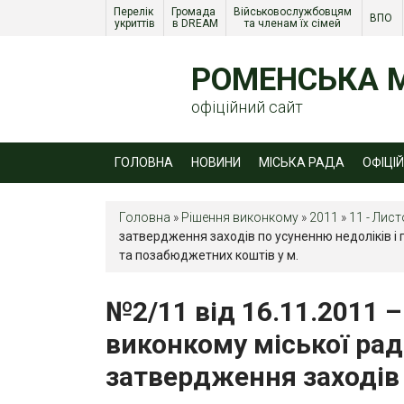
Перелік 
Громада 
Військовослужбовцям 
ВПО 
укриттів
в DREAM
та членам їх сімей 
РОМЕНСЬКА М
офіційний сайт
ГОЛОВНА
НОВИНИ
МІСЬКА РАДА
ОФІЦІ
Головна
»
Рішення виконкому
»
2011
»
11 - Лис
затвердження заходів по усуненню недоліків 
та позабюджетних коштів у м.
№2/11 від 16.11.2011 
виконкому міської рад
затвердження заходів 