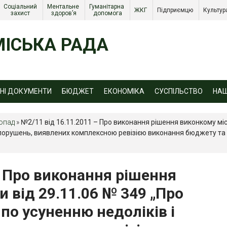
Соціальний 
Ментальне 
Гуманітарна 
ЖКГ 
Підприємцю 
Культур
захист 
здоров’я
допомога
ІСЬКА РАДА
ЙНІ ДОКУМЕНТИ
БЮДЖЕТ
ЕКОНОМІКА
СУСПІЛЬСТВО
НА
топад
»
№2/11 від 16.11.2011 – Про виконання рішення виконкому міс
і порушень, виявлених комплексною ревізією виконання бюджету т
– Про виконання рішення
и від 29.11.06 № 349 „Про
по усуненню недоліків і