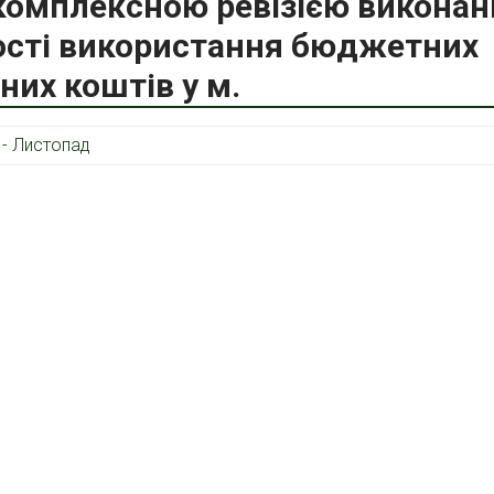
комплексною ревізією виконан
ості використання бюджетних
их коштів у м.
 - Листопад