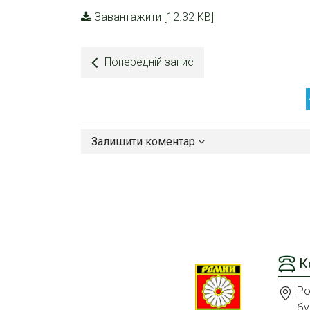
Завантажити [12.32 KB]
Попередній запис
Залишити коментар
К
Ро
бу