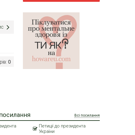
ис
рів:
0
 посилання
Всі посилання
зидента
Петиції до президента
України