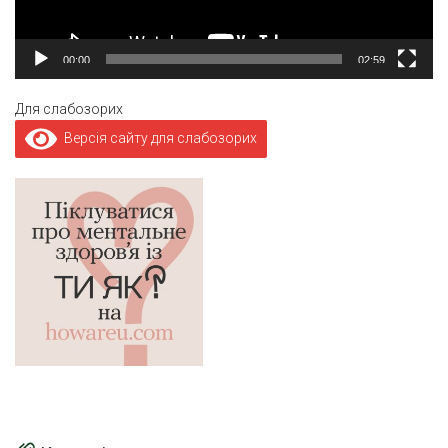
00:00
02:59
Для слабозорих
Версія сайту для слабозорих