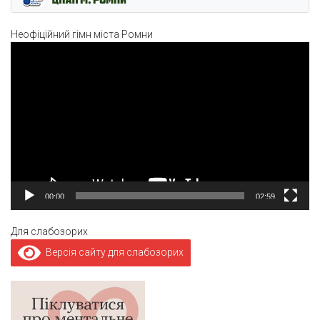
Неофіційний гімн міста Ромни
Відеопрогравач
00:00
02:59
Для слабозорих
Версія сайту для слабозорих