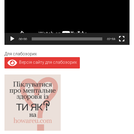
00:00
02:59
Для слабозорих
Версія сайту для слабозорих