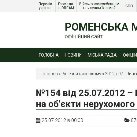
Перелік 
Громада 
Військовослужбовцям 
ВПО 
укриттів
в DREAM
та членам їх сімей 
РОМЕНСЬКА М
офіційний сайт
ГОЛОВНА
НОВИНИ
МІСЬКА РАДА
ОФІЦІ
Головна
»
Рішення виконкому
»
2012
»
07 - Липе
№154 від 25.07.2012 –
на об’єкти нерухомого
25.07.2012 в 00:00
07