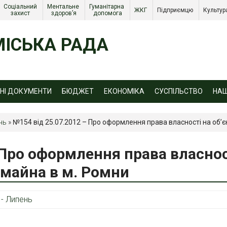
Соціальний 
Ментальне 
Гуманітарна 
ЖКГ 
Підприємцю 
Культур
захист 
здоров’я
допомога
ІСЬКА РАДА
ЙНІ ДОКУМЕНТИ
БЮДЖЕТ
ЕКОНОМІКА
СУСПІЛЬСТВО
НА
нь
»
№154 від 25.07.2012 – Про оформлення права власності на об’є
 Про оформлення права власнос
 майна в м. Ромни
 - Липень