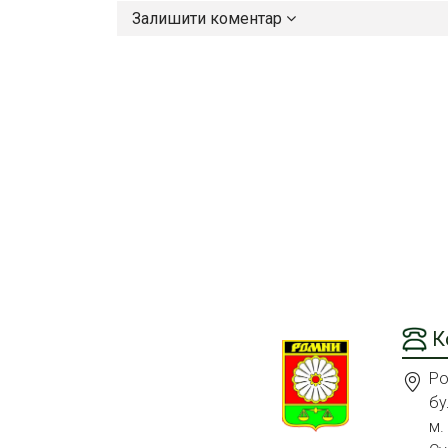
Залишити коментар
К
Ро
бу
м.