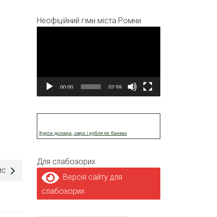
Неофіційний гімн міста Ромни
Відеопрогравач
00:00
02:59
Курси долара, євро і рубля по банках
Для слабозорих
ис
Версія сайту для
слабозорих