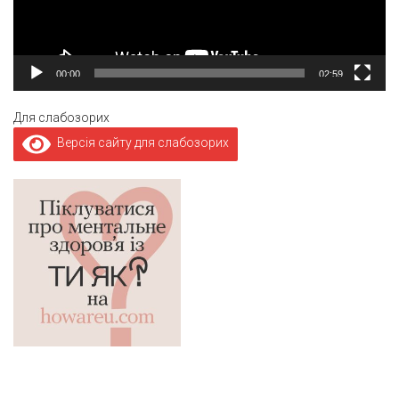
00:00
02:59
Для слабозорих
Версія сайту для слабозорих