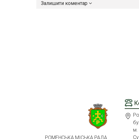
Залишити коментар
К
Ро
бу
м.
Су
РОМЕНСЬКА МІСЬКА РАДА