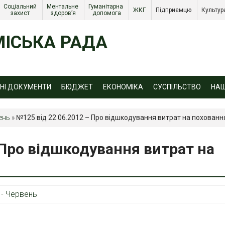
Соціальний 
Ментальне 
Гуманітарна 
ЖКГ 
Підприємцю 
Культур
захист 
здоров’я
допомога
ІСЬКА РАДА
ЙНІ ДОКУМЕНТИ
БЮДЖЕТ
ЕКОНОМІКА
СУСПІЛЬСТВО
НА
ень
»
№125 від 22.06.2012 – Про відшкодування витрат на похованн
 Про відшкодування витрат на
 - Червень