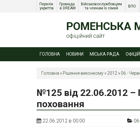
Перелік 
Громада 
Військовослужбовцям 
ВПО 
укриттів
в DREAM
та членам їх сімей 
РОМЕНСЬКА М
офіційний сайт
ГОЛОВНА
НОВИНИ
МІСЬКА РАДА
ОФІЦІ
Головна
»
Рішення виконкому
»
2012
»
06 - Черв
№125 від 22.06.2012 –
поховання
22.06.2012 в 00:00
06