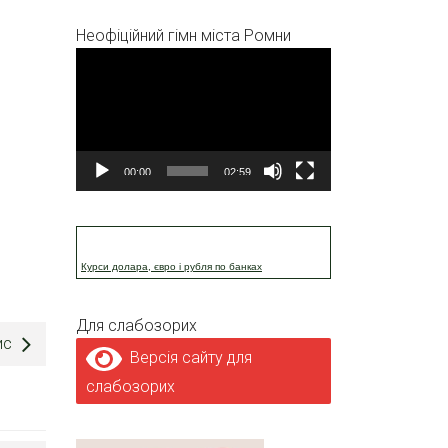
Неофіційний гімн міста Ромни
Відеопрогравач
00:00
02:59
Курси долара, євро і рубля по банках
Для слабозорих
ис
Версія сайту для
слабозорих