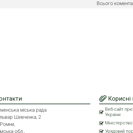
Всього комента
онтакти
Корисні
Веб-сайт пре
менська міська рада
України
львар Шевченка, 2
Міністерство
 Ромни,
мська обл.,
Урядовий по