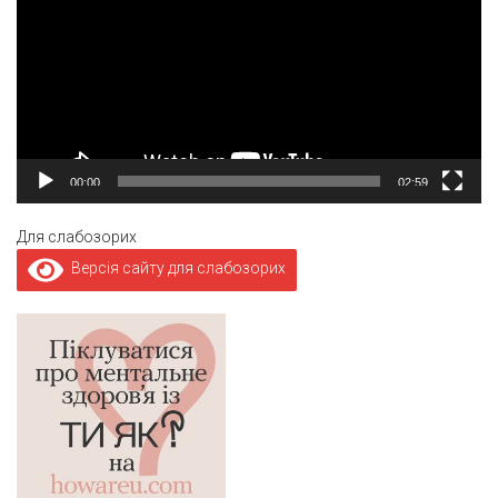
00:00
02:59
Для слабозорих
Версія сайту для слабозорих