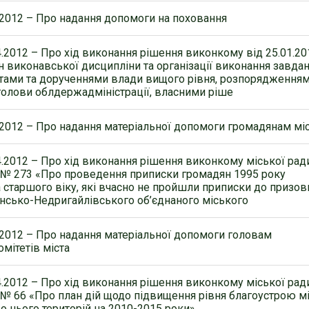
.2012 – Про надання допомоги на поховання
4.2012 – Про хід виконання рішення виконкому від 25.01.20
н виконавської дисципліни та організації виконання завдан
тами та дорученнями влади вищого рівня, розпорядженням
олови облдержадміністрації, власними ріше
.2012 – Про надання матеріальної допомоги громадянам мі
4.2012 – Про хід виконання рішення виконкому міської рад
1 № 273 «Про проведення приписки громадян 1995 року
 старшого віку, які вчасно не пройшли приписки до призов
нсько-Недригайлівського об’єднаного міського
.2012 – Про надання матеріальної допомоги головам
мітетів міста
4.2012 – Про хід виконання рішення виконкому міської рад
0 № 66 «Про план дій щодо підвищення рівня благоустрою м
до нього територій на 2010-2015 роки»