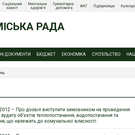
Соціальний 
Ментальне 
Гуманітарна 
ЖКГ 
Підприємцю 
Культур
захист 
здоров’я
допомога
ІСЬКА РАДА
ЙНІ ДОКУМЕНТИ
БЮДЖЕТ
ЕКОНОМІКА
СУСПІЛЬСТВО
НА
ень
.2012 – Про дозвіл виступити замовником на проведення
 аудиту об’єктів теплопостачання, водопостачання та
я, що належать до комунальної власності