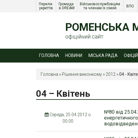
Перелік 
Громада 
Військовослужбовцям 
ВПО 
укриттів
в DREAM
та членам їх сімей 
РОМЕНСЬКА М
офіційний сайт
ГОЛОВНА
НОВИНИ
МІСЬКА РАДА
ОФІЦІ
Головна
»
Рішення виконкому
»
2012
»
04 - Квіт
04 – Квітень
№80 від 25.04
Середа, 25.04.2012 о
енергетичного
00:00
водовідведенн