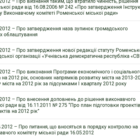
.2012 – Про визнання таким, що втратило чинність, рішення
ької ради від 16.08.2006 № 242 «Про затвердження Інструк
 у Виконавчому комітеті Роменської міської ради»
.2012 – Про затвердження назв зупинок громадського
 їх облаштування
.2012 – Про затвердження нової редакції статуту Роменськ
дської організації «Учнівська демократична республіка «СВ
.2012 – Про виконання Програми економічного і соціальног
 на 2012 рік, основних напрямків розвитку міста на 2013-2
міста на 2012 рік за підсумками І кварталу 2012 року
.2012 – Про внесення доповнень до рішення виконавчого
ої ради від 16.11.2011 № 275 “Про план підготовки проекті
ктів на 2012 рік”
4.2012 – Про питання, що вносяться в порядку контролю на
авчого комітету міської ради 16.05.2012