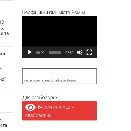
Неофіційний гімн міста Ромни
Відеопрогравач
12
ь,
и та
00:00
02:59
ста
и
ної
Курси долара, євро і рубля по банках
Для слабозорих
Версія сайту для
слабозорих
и
іста