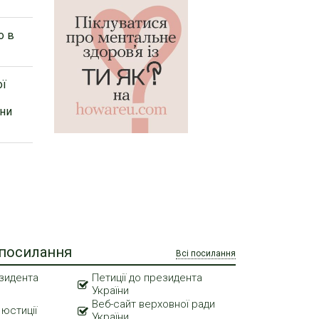
о в
ої
мни
 посилання
Всі посилання
зидента
Петиції до президента
України
Веб-сайт верховної ради
 юстиції
України