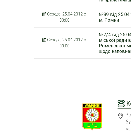
Середа, 25.04.2012 о
№89 від 25.04
м. Ромни
00:00
№2/4 від 25.0
Середа, 25.04.2012 о
міської ради 
Роменської мі
00:00
щодо наповне
К
Ро
бу
м.