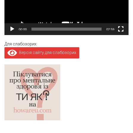
00:00
02:59
Для слабозорих
Версія сайту для слабозорих