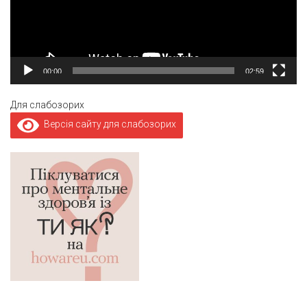
00:00
02:59
Для слабозорих
Версія сайту для слабозорих