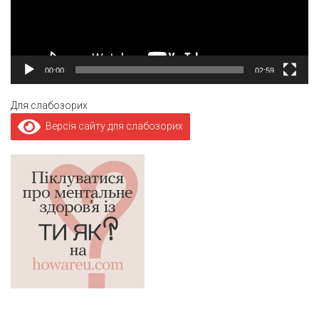
00:00
02:59
Для слабозорих
Версія сайту для слабозорих