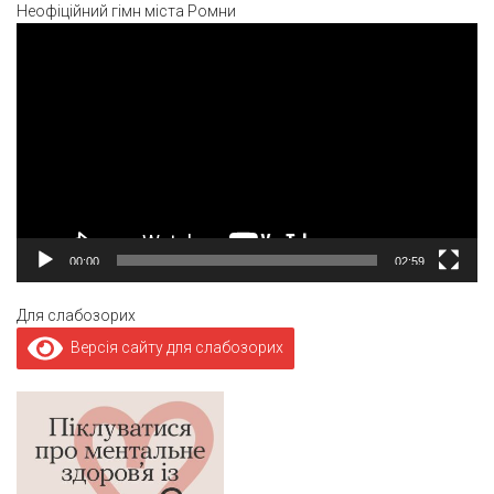
Неофіційний гімн міста Ромни
Відеопрогравач
00:00
02:59
Для слабозорих
Версія сайту для слабозорих