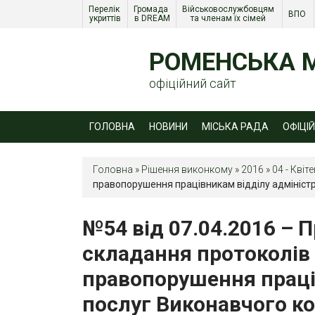
Перелік 
Громада 
Військовослужбовцям 
ВПО 
укриттів
в DREAM
та членам їх сімей 
РОМЕНСЬКА М
офіційний сайт
ГОЛОВНА
НОВИНИ
МІСЬКА РАДА
ОФІЦІ
Головна
»
Рішення виконкому
»
2016
»
04 - Квіт
правопорушення працівникам відділу адміністр
№54 від 07.04.2016 – 
складання протоколів 
правопорушення праці
послуг Виконавчого ко