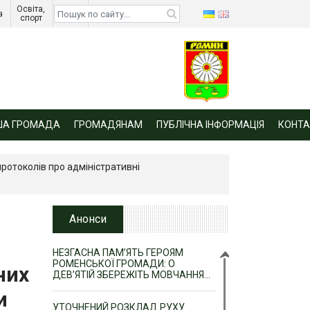
Освіта, 
Діти 
а 
спорт 
війни 
ША ГРОМАДА
ГРОМАДЯНАМ
ПУБЛІЧНА ІНФОРМАЦІЯ
КОНТА
ротоколів про адміністративні
Анонси
НЕЗГАСНА ПАМ’ЯТЬ ГЕРОЯМ
РОМЕНСЬКОЇ ГРОМАДИ: О
них
ДЕВ’ЯТІЙ ЗБЕРЕЖІТЬ МОВЧАННЯ…
и
УТОЧНЕНИЙ РОЗКЛАД РУХУ