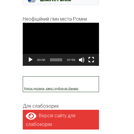
Неофіційний гімн міста Ромни
Відеопрогравач
00:00
02:59
Курси долара, євро і рубля по банках
Для слабозорих
Версія сайту для
слабозорих