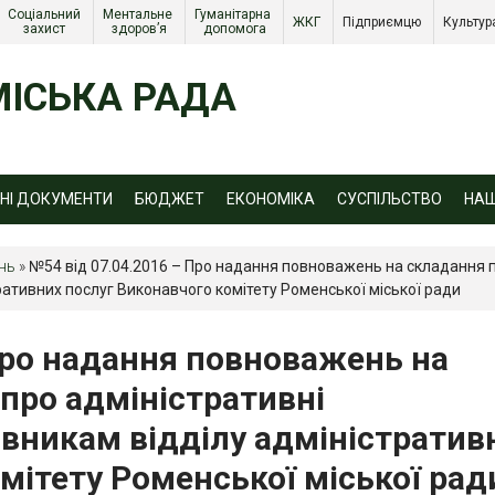
Соціальний 
Ментальне 
Гуманітарна 
ЖКГ 
Підприємцю 
Культур
захист 
здоров’я
допомога
ІСЬКА РАДА
ЙНІ ДОКУМЕНТИ
БЮДЖЕТ
ЕКОНОМІКА
СУСПІЛЬСТВО
НА
ень
»
№54 від 07.04.2016 – Про надання повноважень на складання п
ативних послуг Виконавчого комітету Роменської міської ради
Про надання повноважень на
про адміністративні
вникам відділу адміністратив
мітету Роменської міської рад