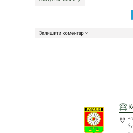
Залишити коментар
К
Ро
бу
м.