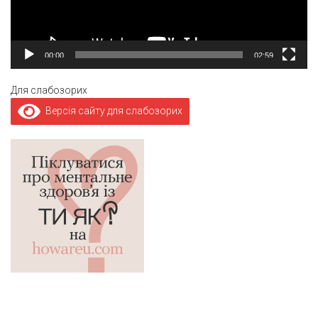
00:00
02:59
Для слабозорих
Версія сайту для слабозорих