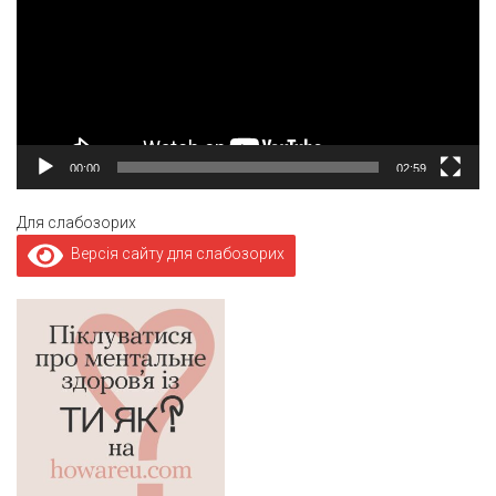
00:00
02:59
Для слабозорих
Версія сайту для слабозорих