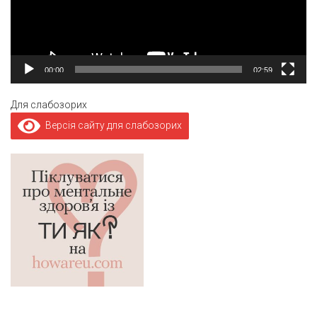
00:00
02:59
Для слабозорих
Версія сайту для слабозорих