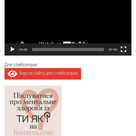
00:00
02:59
Для слабозорих
Версія сайту для слабозорих