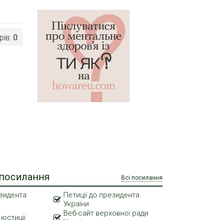
рів:
0
 посилання
Всі посилання
зидента
Петиції до президента
України
Веб-сайт верховної ради
 юстиції