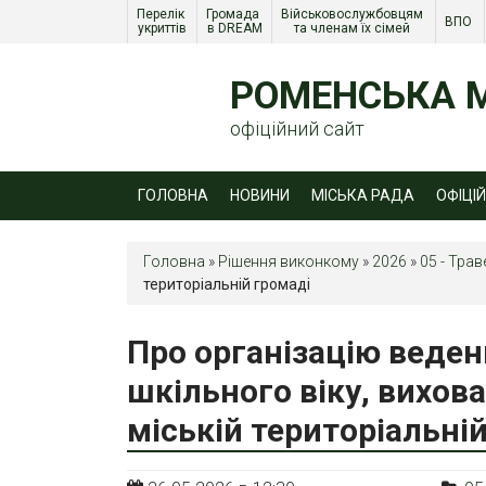
Перелік 
Громада 
Військовослужбовцям 
ВПО 
укриттів
в DREAM
та членам їх сімей 
РОМЕНСЬКА М
офіційний сайт
ГОЛОВНА
НОВИНИ
МІСЬКА РАДА
ОФІЦІ
Головна
»
Рішення виконкому
»
2026
»
05 - Трав
територіальній громаді
Про організацію веден
шкільного віку, вихова
міській територіальні