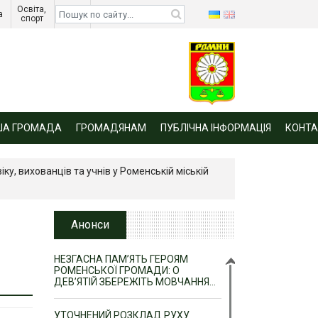
Освіта, 
Діти 
а 
спорт 
війни 
ША ГРОМАДА
ГРОМАДЯНАМ
ПУБЛІЧНА ІНФОРМАЦІЯ
КОНТА
ку, вихованців та учнів у Роменській міській
Анонси
НЕЗГАСНА ПАМ’ЯТЬ ГЕРОЯМ
РОМЕНСЬКОЇ ГРОМАДИ: О
ДЕВ’ЯТІЙ ЗБЕРЕЖІТЬ МОВЧАННЯ…
УТОЧНЕНИЙ РОЗКЛАД РУХУ