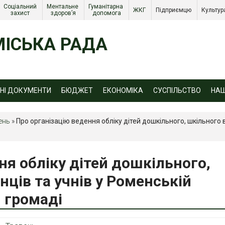
Соціальний 
Ментальне 
Гуманітарна 
ЖКГ 
Підприємцю 
Культур
захист 
здоров’я
допомога
ІСЬКА РАДА
ЙНІ ДОКУМЕНТИ
БЮДЖЕТ
ЕКОНОМІКА
СУСПІЛЬСТВО
НА
ень
»
Про організацію ведення обліку дітей дошкільного, шкільного ві
ня обліку дітей дошкільного,
нців та учнів у Роменській
й громаді