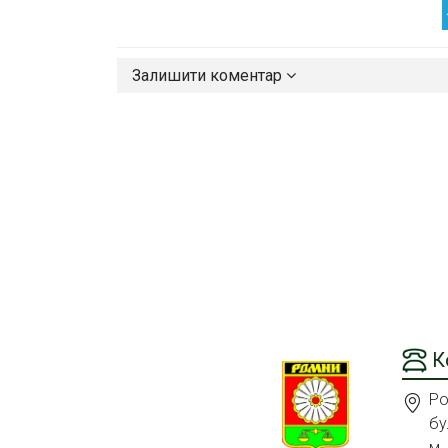
Залишити коментар
К
Ро
бу
м.