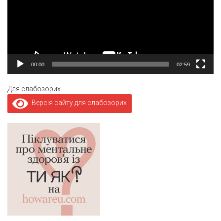
00:00
02:59
Для слабозорих
Версія сайту для слабозорих