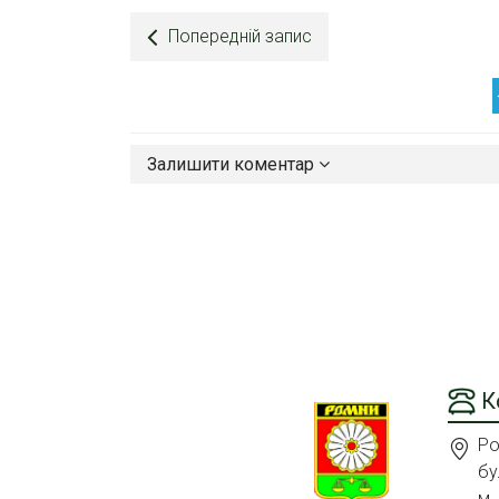
Попередній запис
Залишити коментар
К
Ро
бу
м.