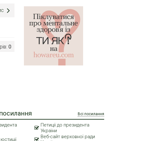
ис
рів:
0
 посилання
Всі посилання
зидента
Петиції до президента
України
Веб-сайт верховної ради
 юстиції