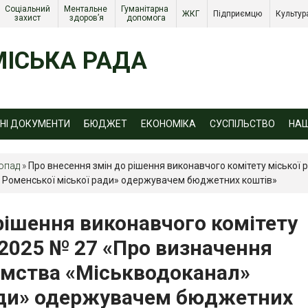
Соціальний 
Ментальне 
Гуманітарна 
ЖКГ 
Підприємцю 
Культур
захист 
здоров’я
допомога
ІСЬКА РАДА
ЙНІ ДОКУМЕНТИ
БЮДЖЕТ
ЕКОНОМІКА
СУСПІЛЬСТВО
НА
топад
»
Про внесення змін до рішення виконавчого комітету міської 
 Роменської міської ради» одержувачем бюджетних коштів»
рішення виконавчого комітету
2.2025 № 27 «Про визначення
мства «Міськводоканал»
ади» одержувачем бюджетних