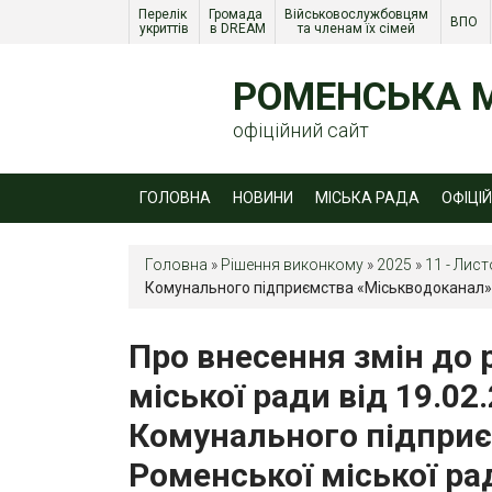
Перелік 
Громада 
Військовослужбовцям 
ВПО 
укриттів
в DREAM
та членам їх сімей 
РОМЕНСЬКА М
офіційний сайт
ГОЛОВНА
НОВИНИ
МІСЬКА РАДА
ОФІЦІ
Головна
»
Рішення виконкому
»
2025
»
11 - Лис
Комунального підприємства «Міськводоканал»
Про внесення змін до 
міської ради від 19.0
Комунального підприє
Роменської міської р