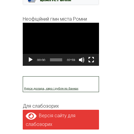
Неофіційний гімн міста Ромни
Відеопрогравач
00:00
02:59
Курси долара, євро і рубля по банках
Для слабозорих
Версія сайту для
слабозорих