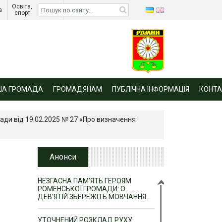
Освіта, 
Діти 
а 
спорт 
війни 
ША ГРОМАДА
ГРОМАДЯНАМ
ПУБЛІЧНА ІНФОРМАЦІЯ
КОНТА
ради від 19.02.2025 № 27 «Про визначення
Анонси
НЕЗГАСНА ПАМ’ЯТЬ ГЕРОЯМ
РОМЕНСЬКОЇ ГРОМАДИ: О
ДЕВ’ЯТІЙ ЗБЕРЕЖІТЬ МОВЧАННЯ…
УТОЧНЕНИЙ РОЗКЛАД РУХУ