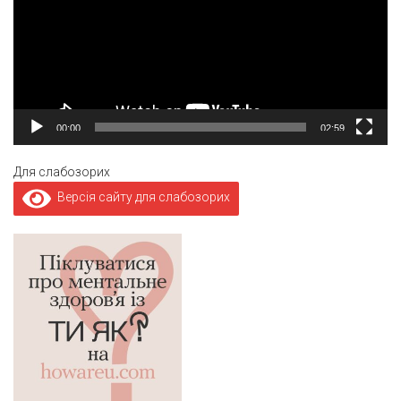
00:00
02:59
Для слабозорих
Версія сайту для слабозорих