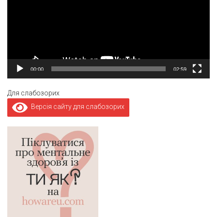
00:00
02:59
Для слабозорих
Версія сайту для слабозорих