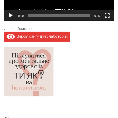
00:00
02:59
Для слабозорих
Версія сайту для слабозорих