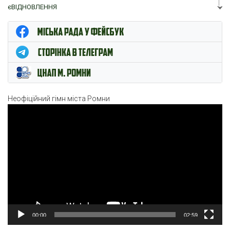
єВІДНОВЛЕННЯ
ЦНАП м. Ромни
Неофіційний гімн міста Ромни
Відеопрогравач
00:00
02:59