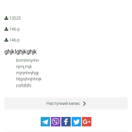
13525
146-р
146-р
ghjklghjkghjk
bnmhmjnhn
njmj,mjk
mjnjnhnjhjgj
hbjjnjhnjhhnjk
juybjbjbj
Наступний запис