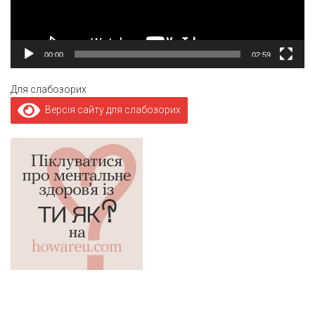
00:00
02:59
Для слабозорих
Версія сайту для слабозорих