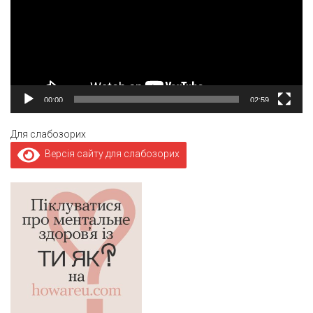
00:00
02:59
Для слабозорих
Версія сайту для слабозорих