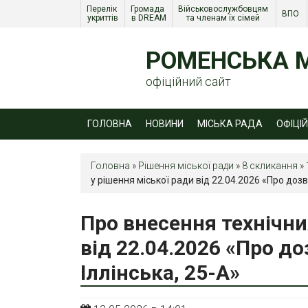
Перелік 
Громада 
Військовослужбовцям 
ВПО 
укриттів
в DREAM
та членам їх сімей 
РОМЕНСЬКА М
офіційний сайт
ГОЛОВНА
НОВИНИ
МІСЬКА РАДА
ОФІЦІ
Головна
»
Рішення міської ради
»
8 скликання
»
у рішення міської ради від 22.04.2026 «Про дозві
Про внесення технічни
від 22.04.2026 «Про доз
Іллінська, 25-А»