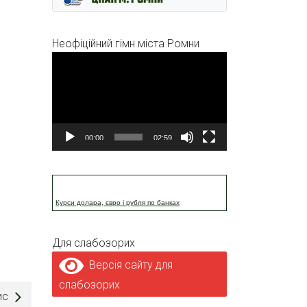
Неофіційний гімн міста Ромни
Відеопрогравач
00:00
02:59
Курси долара, євро і рубля по банках
Для слабозорих
Версія сайту для
слабозорих
ис