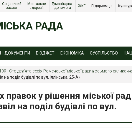
Соціальний 
Ментальне 
Гуманітарна 
ЖКГ 
Підприємцю 
Культур
захист 
здоров’я
допомога
ІСЬКА РАДА
ЙНІ ДОКУМЕНТИ
БЮДЖЕТ
ЕКОНОМІКА
СУСПІЛЬСТВО
НА
109 - Сто дев'ята сесія Роменської міської ради восьмого скликання
л на поділ будівлі по вул. Іллінська, 25-А»
х правок у рішення міської рад
віл на поділ будівлі по вул.