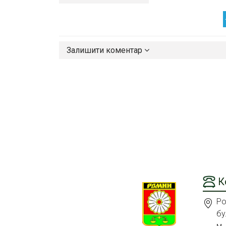
Залишити коментар
К
Ро
бу
м.