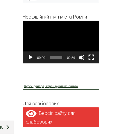
Неофіційний гімн міста Ромни
Відеопрогравач
00:00
02:59
Курси долара, євро і рубля по банках
Для слабозорих
Версія сайту для
слабозорих
ис