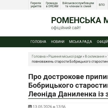
Перелік 
Громада 
Військовослужбовцям 
ВПО 
укриттів
в DREAM
та членам їх сімей 
РОМЕНСЬКА М
офіційний сайт
ГОЛОВНА
НОВИНИ
МІСЬКА РАДА
ОФІЦІ
Головна
»
Рішення міської ради
»
8 скликання
»
повноважень старости Бобрицького старостинс
Про дострокове припи
Бобрицького старостин
Леоніда Даниленка із 
13.05.2026 в 13:56