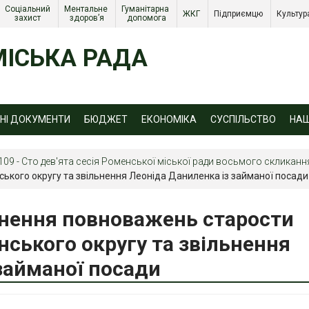
Соціальний 
Ментальне 
Гуманітарна 
ЖКГ 
Підприємцю 
Культур
захист 
здоров’я
допомога
ІСЬКА РАДА
ЙНІ ДОКУМЕНТИ
БЮДЖЕТ
ЕКОНОМІКА
СУСПІЛЬСТВО
НА
109 - Сто дев'ята сесія Роменської міської ради восьмого скликання
ького округу та звільнення Леоніда Даниленка із займаної посади
нення повноважень старости
ського округу та звільнення
займаної посади