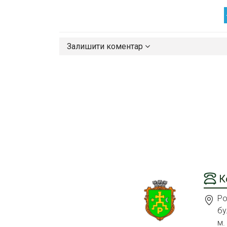
Залишити коментар
К
Ро
бу
м.