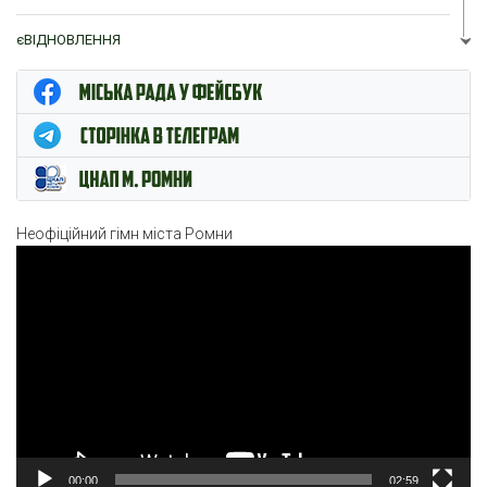
єВІДНОВЛЕННЯ
ЦНАП м. Ромни
Неофіційний гімн міста Ромни
Відеопрогравач
00:00
02:59