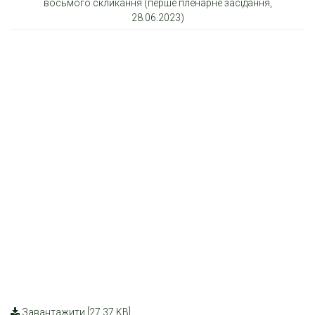
восьмого скликання (перше пленарне засідання,
28.06.2023)
Завантажити [27.37 KB]