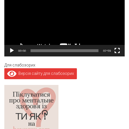
00:00
02:59
Для слабозорих
Версія сайту для слабозорих