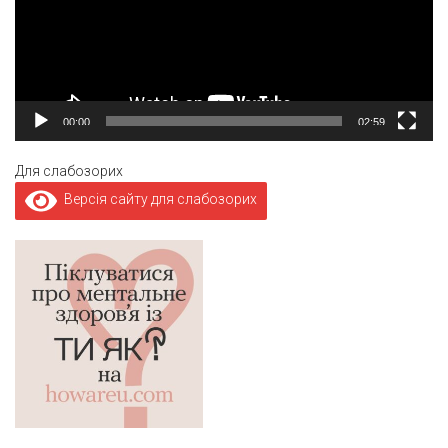
00:00
02:59
Для слабозорих
Версія сайту для слабозорих