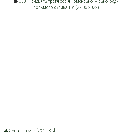
033 - Тридцять третя сесія Роменської міської ради
восьмого скликання (22.06.2022)
Завантажити [29.19 KB]