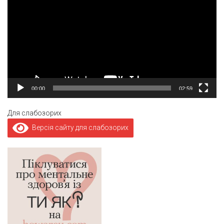
00:00
02:59
Для слабозорих
Версія сайту для слабозорих