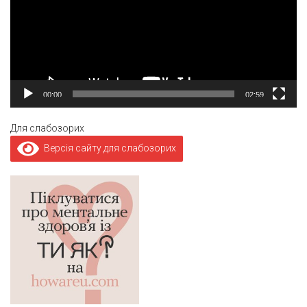
00:00
02:59
Для слабозорих
Версія сайту для слабозорих