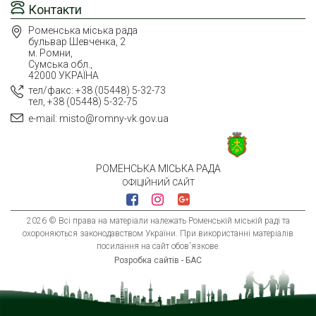
Контакти
Роменська міська рада
бульвар Шевченка, 2
м. Ромни,
Сумська обл.,
42000 УКРАЇНА
тел/факс: +38 (05448) 5-32-73
тел, +38 (05448) 5-32-75
e-mail: misto@romny-vk.gov.ua
РОМЕНСЬКА МІСЬКА РАДА
ОФІЦІЙНИЙ САЙТ
2026 © Всі права на матеріали належать Роменській міській раді та
охороняються законодавством України. При використанні матеріалів
посилання на сайт обов'язкове.
Розробка сайтів - БАС