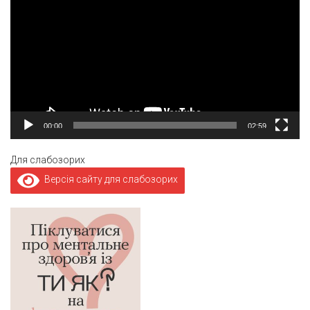
00:00
02:59
Для слабозорих
Версія сайту для слабозорих